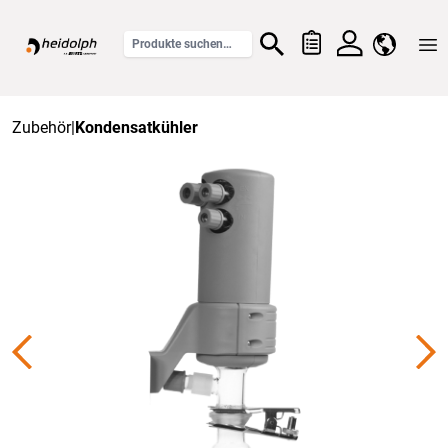
Home
Zubehör
|
Kondensatkühler