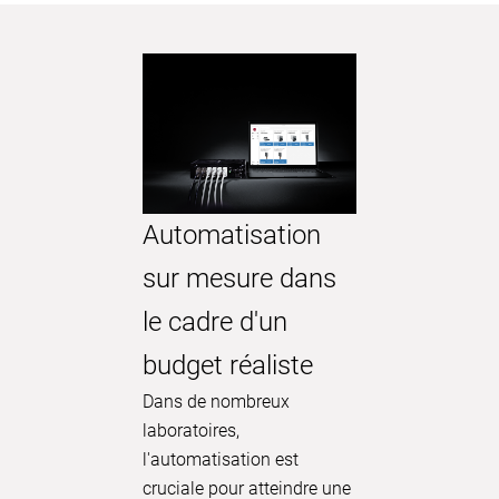
Conce
Automatisation
permé
sur mesure dans
produi
le cadre d'un
pour l
budget réaliste
crista
Dans de nombreux
lacto
laboratoires,
l'automatisation est
Dans le 
cruciale pour atteindre une
d'extract