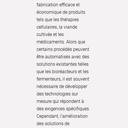
fabrication efficace et
tant que
économique de produits
pour de 
tels que les thérapies
processu
cellulaires, la viande
industrie
cultivée et les
pharmace
médicaments. Alors que
chimique
certains procédés peuvent
lait obte
être automatisés avec des
lactosér
solutions existantes telles
concentré
que les bioréacteurs et les
évaporate
fermenteurs, il est souvent
grande éc
nécessaire de développer
l'utilisa
des technologies sur
rotatifs 
mesure qui répondent à
une crist
des exigences spécifiques.
non désir
Cependant, l'amélioration
souvent,
des solutions de
quantités