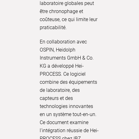
laboratoire globales peut
le proce
être chronophage et
simultan
coûteuse, ce qui limite leur
qu'aux c
praticabilité.
processu
En collaboration avec
Découvre
OSPIN, Heidolph
documen
Instruments GmbH & Co.
avons réu
KG a développé Hei-
l'automa
PROCESS. Ce logiciel
processus
combine des équipements
conditio
de laboratoire, des
éviter la 
capteurs et des
précoce, 
technologies innovantes
maintena
en un système tout-en-un.
processus
Ce document examine
l'intégration réussie de Hei-
EN SA
PROCESS chez IBZ