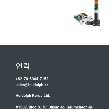
연락
+82-70-8064-7152
sales@heidolph.kr
Heidolph Korea Ltd.
#1507, Bldg B. 70, Dusan-ro, Geumcheon-gu,