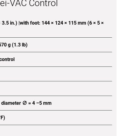
ei-VAC Control
3.5 in.) |with foot: 144 × 124 × 115 mm (6 × 5 ×
570 g (1.3 lb)
control
er diameter ∅ = 4 –5 mm
°F)