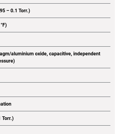
5 – 0.1 Torr.)
 °F)
ragm/aluminium oxide, capacitive, independent
essure)
sation
 Torr.)