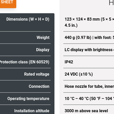
H
 SHEET
Dimensions (W × H × D)
123 × 124 × 83 mm (5 × 5 × 
4.5 in.)
Weight
440 g (0.97 lb) | with foot: 
Display
LC display with brightness 
Protection class (EN 60529)
IP42
Rated voltage
24 VDC (±10 %)
Connection
Hose nozzle for tube, inn
Operating temperature
10 °C – 40 °C (50 °F – 104 
Installation altitude
3000 m above sea level