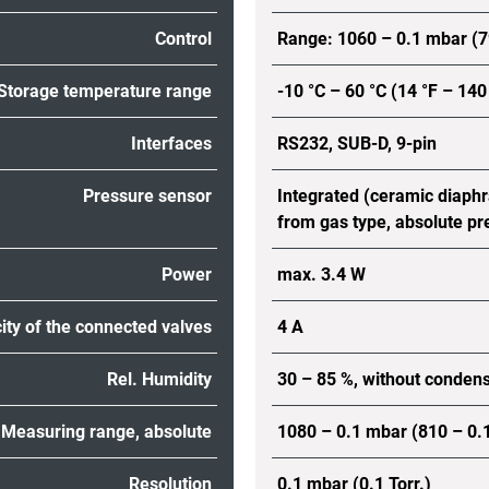
Control
Range: 1060 – 0.1 mbar (79
Storage temperature range
-10 °C – 60 °C (14 °F – 140
Interfaces
RS232, SUB-D, 9-pin
Pressure sensor
Integrated (ceramic diaph
from gas type, absolute pr
Power
max. 3.4 W
city of the connected valves
4 A
Rel. Humidity
30 – 85 %, without conden
Measuring range, absolute
1080 – 0.1 mbar (810 – 0.1
Resolution
0.1 mbar (0.1 Torr.)