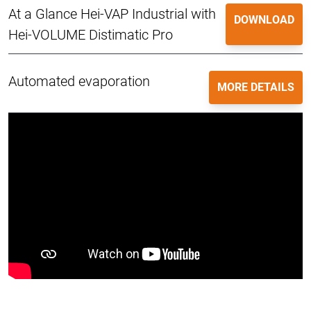
At a Glance Hei-VAP Industrial with
DOWNLOAD
Hei-VOLUME Distimatic Pro
Automated evaporation
MORE DETAILS