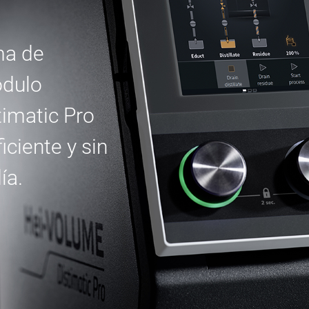
ma de
ódulo
imatic Pro
ciente y sin
ía.