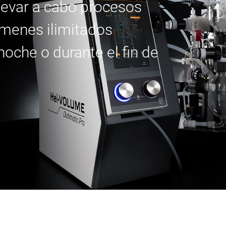
levar a cabo procesos
úmenes ilimitados
noche o durante el fin de