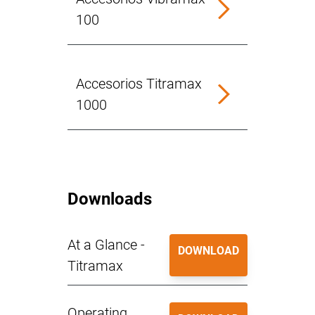
100
Accesorios Titramax
1000
Downloads
At a Glance -
DOWNLOAD
Titramax
Operating