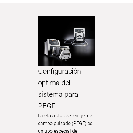
Opera
Configuración
Alime
óptima del
React
sistema para
Ferme
PFGE
Descubre
La electroforesis en gel de
investiga
campo pulsado (PFGE) es
de las b
un tipo especial de
en el tr