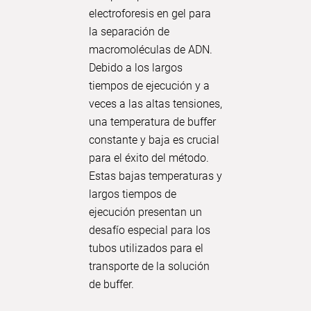
electroforesis en gel para
residuale
la separación de
Universi
macromoléculas de ADN.
Nurember
Debido a los largos
reactor 
tiempos de ejecución y a
simula la
veces a las altas tensiones,
plantas 
una temperatura de buffer
aguas re
constante y baja es crucial
determin
para el éxito del método.
operativ
Estas bajas temperaturas y
tecnolog
largos tiempos de
última g
ejecución presentan un
este pas
desafío especial para los
un trata
tubos utilizados para el
residual
transporte de la solución
respetuo
de buffer.
ambiente