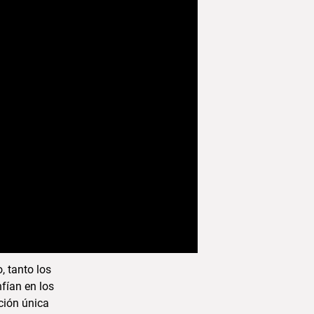
, tanto los
nfían en los
ción única