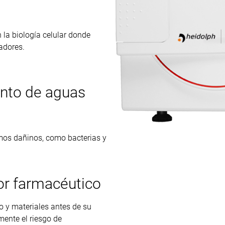
 la biología celular donde
adores.
ento de aguas
mos dañinos, como bacterias y
or farmacéutico
o y materiales antes de su
amente el riesgo de