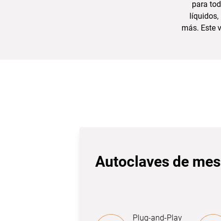
para tod
líquidos,
más. Este v
Autoclaves de me
Plug-and-Play