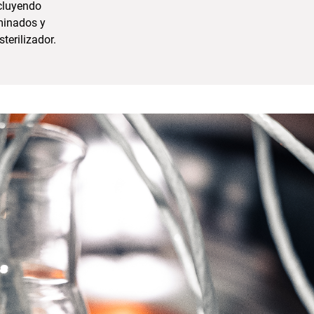
ncluyendo
aminados y
terilizador.