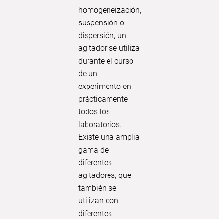
homogeneización,
blotti
suspensión o
¡Explora 
dispersión, un
técnicas 
agitador se utiliza
en bioan
durante el curso
cómo el 
de un
Polymax,
experimento en
movimien
prácticamente
garantiz
todos los
precisos
laboratorios.
¡Sumérge
Existe una amplia
la perfec
gama de
diferentes
SABER
agitadores, que
también se
utilizan con
diferentes