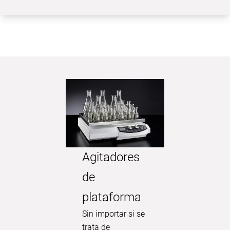
Agitadores
de
Visual
plataforma
lavad
Sin importar si se
memb
trata de