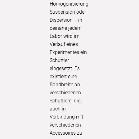
Visual
Homogenisierung,
Suspension oder
Wasc
Dispersion – in
Blotti
beinahe jedem
Labor wird im
Memb
Verlauf eines
Entdecke
Experimentes ein
des Blott
Schüttler
der Bioa
eingesetzt. Es
Sie, wie 
existiert eine
Polymax 
Bandbreite an
seinem e
verschiedenen
Bewegun
Schüttlern, die
präzise 
auch in
Ergebnis
Verbindung mit
Sie ein u
verschiedenen
Perfektio
Accessoires zu