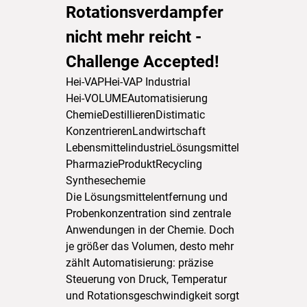
Rotationsverdampfer
nicht mehr reicht -
Challenge Accepted!
Hei-VAP
Hei-VAP Industrial
Hei-VOLUME
Automatisierung
Chemie
Destillieren
Distimatic
Konzentrieren
Landwirtschaft
Lebensmittelindustrie
Lösungsmittel
Pharmazie
Produkt
Recycling
Synthesechemie
Die Lösungsmittelentfernung und
Probenkonzentration sind zentrale
Anwendungen in der Chemie. Doch
je größer das Volumen, desto mehr
zählt Automatisierung: präzise
Steuerung von Druck, Temperatur
und Rotationsgeschwindigkeit sorgt