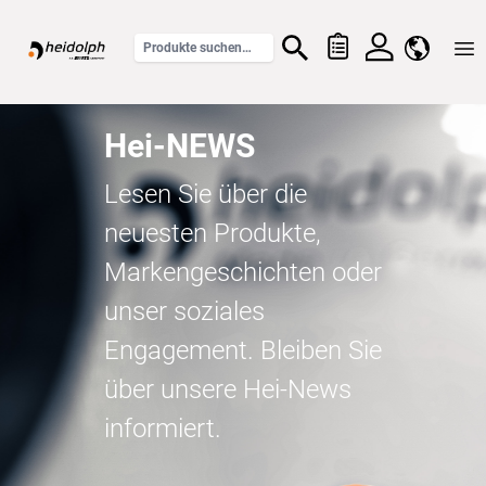
Home
Hei-NEWS
Lesen Sie über die
neuesten Produkte,
Markengeschichten oder
unser soziales
Engagement. Bleiben Sie
über unsere Hei-News
informiert.