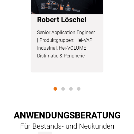
Robert Löschel
Dr. Lu
Senior Application Engineer
Chemist &
| Produktgruppen: Hei-VAP
Engineer 
Industrial, Hei-VOLUME
Hei-VAP B
Distimatic & Peripherie
VOLUME D
Peripheri
ANWENDUNGSBERATUNG
Für Bestands- und Neukunden