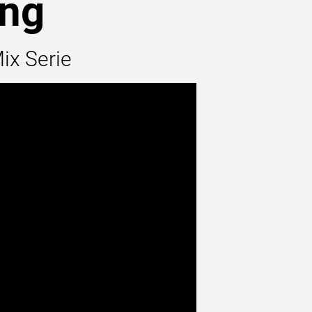
ung
ix Serie