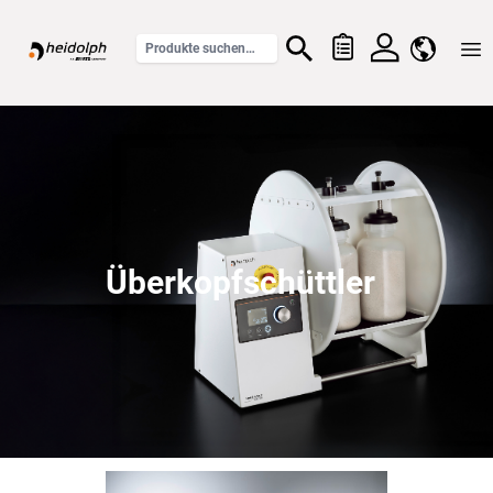
Home
Überkopfschüttler