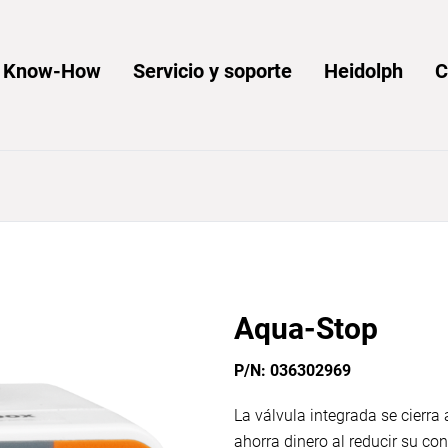
y Know-How
Servicio y soporte
Heidolph
C
Aqua-Stop
P/N: 036302969
La válvula integrada se cierr
ahorra dinero al reducir su co