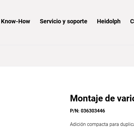
y Know-How
Servicio y soporte
Heidolph
C
Montaje de vari
P/N: 036303446
Adición compacta para duplicar