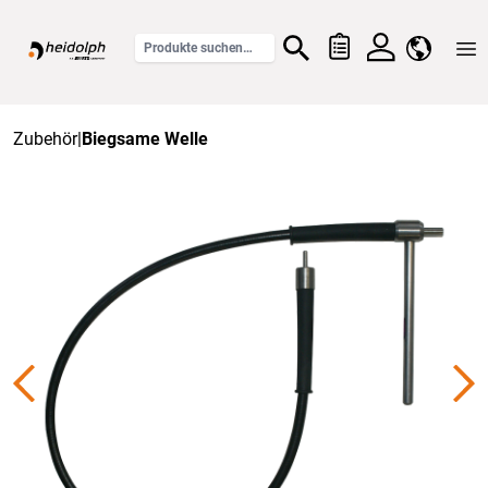
Home
Zubehör
|
Biegsame Welle